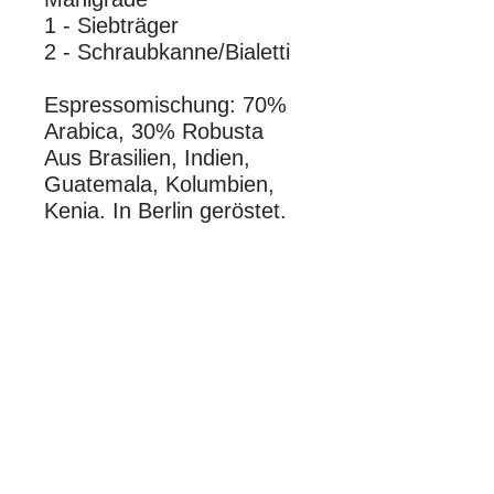
1 - Siebträger
2 - Schraubkanne/Bialetti
Espressomischung: 70%
Arabica, 30% Robusta
Aus Brasilien, Indien,
Guatemala, Kolumbien,
Kenia. In Berlin geröstet.
Der runde und
harmonische
KAFFEE.BAR Geschmack
für Zuhause. Unser
sorgfältig ausgesuchter
Rohkaffee wird schonend
nach traditionellem
Trommelröstverfahren
geröstet und entfaltet