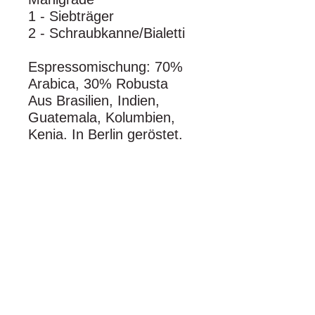
1 - Siebträger
2 - Schraubkanne/Bialetti
Espressomischung: 70%
Arabica, 30% Robusta
Aus Brasilien, Indien,
Guatemala, Kolumbien,
Kenia. In Berlin geröstet.
Der runde und
harmonische
KAFFEE.BAR Geschmack
für Zuhause. Unser
sorgfältig ausgesuchter
Rohkaffee wird schonend
nach traditionellem
Trommelröstverfahren
geröstet und entfaltet